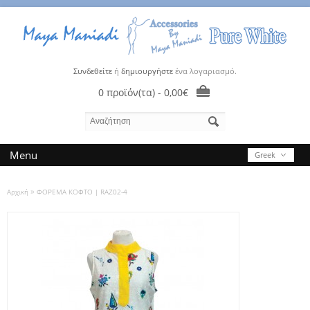
Συνδεθείτε
ή
δημιουργήστε
ένα λογαριασμό.
0 προϊόν(τα) - 0,00€
Menu
Greek
»
Αρχική
ΦΟΡΕΜΑ ΚΟΦΤΟ | RAZ02-4