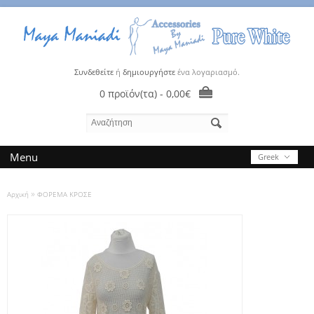
Συνδεθείτε
ή
δημιουργήστε
ένα λογαριασμό.
0 προϊόν(τα) - 0,00€
Menu
Greek
»
Αρχική
ΦΟΡΕΜΑ ΚΡΟΣΕ